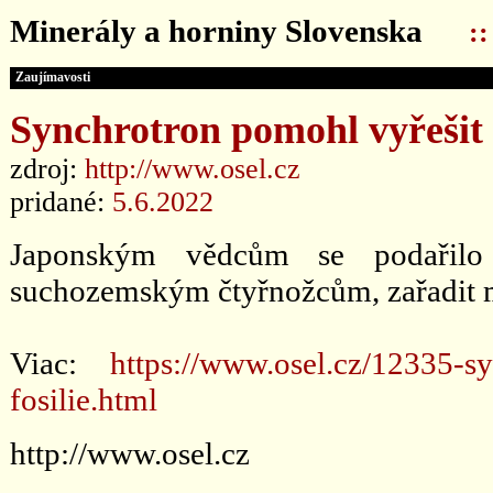
Minerály a horniny Slovenska
:
Zaujímavosti
Synchrotron pomohl vyřešit t
zdroj:
http://www.osel.cz
pridané:
5.6.2022
Japonským vědcům se podařilo 
suchozemským čtyřnožcům, zařadit m
Viac:
https://www.osel.cz/12335-s
fosilie.html
http://www.osel.cz