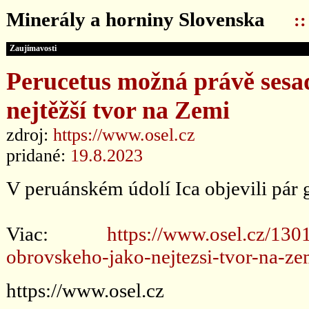
Minerály a horniny Slovenska
:
Zaujímavosti
Perucetus možná právě sesad
nejtěžší tvor na Zemi
zdroj:
https://www.osel.cz
pridané:
19.8.2023
V peruánském údolí Ica objevili pár g
Viac:
https://www.osel.cz/130
obrovskeho-jako-nejtezsi-tvor-na-ze
https://www.osel.cz