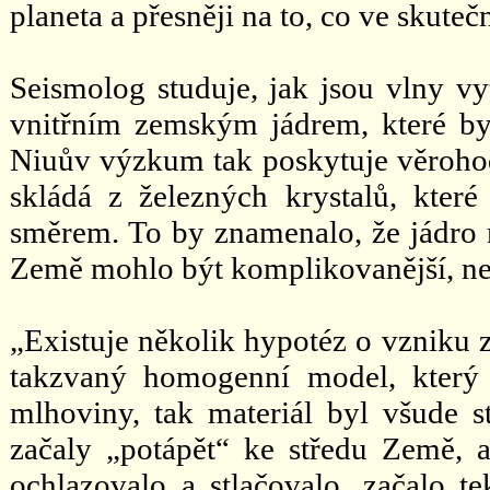
planeta a přesněji na to, co ve skutečn
Seismolog studuje, jak jsou vlny v
vnitřním zemským jádrem, které by
Niuův výzkum tak poskytuje věrohod
skládá z železných krystalů, kter
směrem. To by znamenalo, že jádro m
Země mohlo být komplikovanější, ne
„Existuje několik hypotéz o vzniku z
takzvaný homogenní model, který 
mlhoviny, tak materiál byl všude s
začaly „potápět“ ke středu Země, a
ochlazovalo a stlačovalo, začalo tek