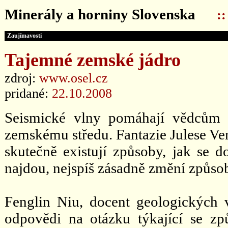
Minerály a horniny Slovenska
:
Zaujímavosti
Tajemné zemské jádro
zdroj:
www.osel.cz
pridané:
22.10.2008
Seismické vlny pomáhají vědcům 
zemskému středu. Fantazie Julese Ver
skutečně existují způsoby, jak se d
najdou, nejspíš zásadně změní způso
Fenglin Niu, docent geologických v
odpovědi na otázku týkající se z