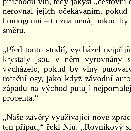
průchodu vln, tedy jakýsi „cestovní 
nerovnal jejich očekáváním, pokud 
homogenní – to znamená, pokud by 
směru.
„Před touto studií, vycházel nejpři
krystaly jsou v něm vyrovnány s
vycházelo, pokud by vlny putovaly
rotační osy, jako když závodní auto
západu na východ putují nejpomaleji 
procenta.“
„Naše závěry využívající nové zprac
ten případ,“ řekl Niu. „Rovníkový sm