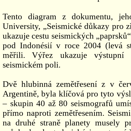
Tento diagram z dokumentu, jeh
University, „Seismické důkazy pro zř
ukazuje cestu seismických „paprsků“
pod Indonésií v roce 2004 (levá s
měřili. Výřez ukazuje výstupní
seismickém poli.
Dvě hlubinná zemětřesení z v če
Argentině, byla klíčová pro tyto výs
– skupin 40 až 80 seismografů umí
přímo naproti zemětřesením. Seismi
na druhé straně planety musely proj