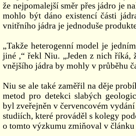
že nejpomalejší směr přes jádro je 
mohlo být dáno existencí části jádr
vnitřního jádra je jednoduše produkt
„Takže heterogenní model je jedním
jiné ,“ řekl Niu. „Jeden z nich řík
vnějšího jádra by mohly v průběhu čas
Niu se ale také zaměřil na děje prob
metod pro detekci slabých geologi
byl zveřejněn v červencovém vydání 
studiích, které prováděl s kolegy po
o tomto výzkumu zmiňoval v článku 