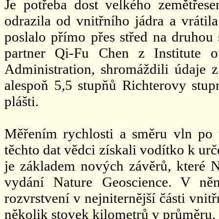
Je potřeba dost velkého zemětřese
odrazila od vnitřního jádra a vráti
poslalo přímo přes střed na druhou
partner Qi-Fu Chen z Institute 
Administration, shromáždili údaje z
alespoň 5,5 stupňů Richterovy stup
plášti.
Měřením rychlosti a směru vln po
těchto dat vědci získali vodítko k ur
je základem nových závěrů, které N
vydání Nature Geoscience. V něm
rozvrstvení v nejniternější části vni
několik stovek kilometrů v průměru.