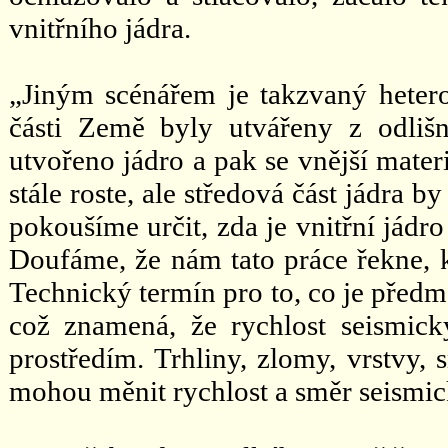
vnitřního jádra.
„Jiným scénářem je takzvaný heter
části Země byly utvářeny z odlišn
utvořeno jádro a pak se vnější mate
stále roste, ale středová část jádra 
pokoušíme určit, zda je vnitřní jádr
Doufáme, že nám tato práce řekne, k
Technický termín pro to, co je předm
což znamená, že rychlost seismick
prostředím. Trhliny, zlomy, vrstvy, 
mohou měnit rychlost a směr seismic