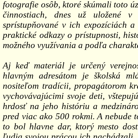
fotografie osôb, ktoré skúmali toto ú
činnostiach, dnes už uložené v
sprístupňované v ich expozíciách a 
praktické odkazy o prístupnosti, hi
možného využívania a podľa charakte
Aj keď materiál je určený verejno
hlavným adresátom je školská ml
nositeľom tradícii, propagátorom k
vychovávajúcimi svoje deti, vštepuj
hrdosť na jeho históriu a medzináro
pred viac ako 500 rokmi. A nebude to
to bol hlavne dar, ktorý mesto dosta
ľudia svojou prácou ich nachádzali,