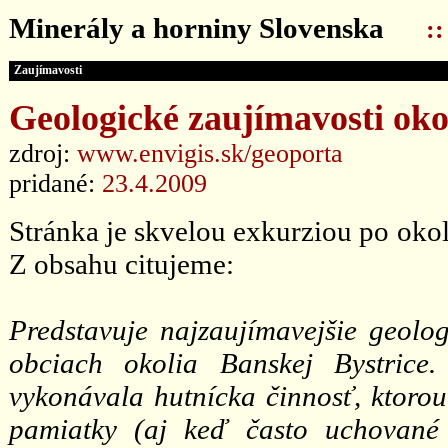
Minerály a horniny Slovenska
:
Zaujímavosti
Geologické zaujímavosti oko
zdroj:
www.envigis.sk/geoporta
pridané:
23.4.2009
Stránka je skvelou exkurziou po oko
Z obsahu citujeme:
Predstavuje najzaujímavejšie geolog
obciach okolia Banskej Bystrice
vykonávala hutnícka činnosť, ktoro
pamiatky (aj keď často uchované l