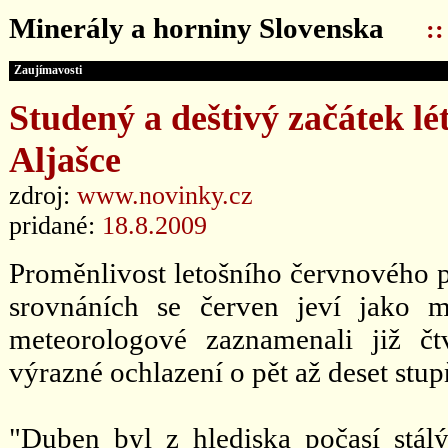
Minerály a horniny Slovenska
:
Zaujímavosti
Studený a deštivý začátek lé
Aljašce
zdroj:
www.novinky.cz
pridané:
18.8.2009
Proměnlivost letošního červnového 
srovnáních se červen jeví jako mě
meteorologové zaznamenali již čtv
výrazné ochlazení o pět až deset stup
"Duben byl z hlediska počasí stál