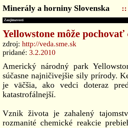
Minerály a horniny Slovenska
:
Zaujímavosti
Yellowstone môže pochovať
zdroj:
http://veda.sme.sk
pridané:
3.2.2010
Americký národný park Yellowsto
súčasne najničivejšie sily prírod
je väčšia, ako vedci doteraz pre
katastrofálnejší.
Vznik života je zahalený tajoms
rozmanité chemické reakcie prebie