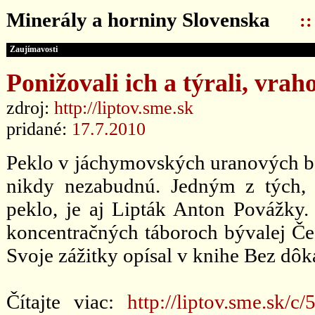
Minerály a horniny Slovenska
:
Zaujímavosti
Ponižovali ich a týrali, vraho
zdroj:
http://liptov.sme.sk
pridané:
17.7.2010
Peklo v jáchymovských uranových bani
nikdy nezabudnú. Jedným z tých, 
peklo, je aj Lipták Anton Povážky.
koncentračných táboroch bývalej Čes
Svoje zážitky opísal v knihe Bez dôk
Čítajte viac:
http://liptov.sme.sk/c