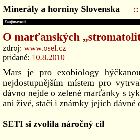
Minerály a horniny Slovenska
:
Zaujímavosti
O marťanských „stromatoli
zdroj:
www.osel.cz
pridané:
10.8.2010
Mars je pro exobiology hýčkanou 
nejdostupnějším místem pro vytrva
dávno nejde o zelené marťánky s tyk
ani živé, stačí i známky jejich dávn
SETI si zvolila náročný cíl