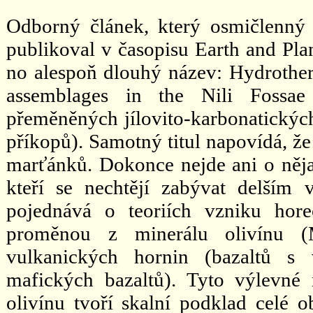
Odborný článek, který osmičlenn
publikoval v časopisu Earth and Pla
no alespoň dlouhý název: Hydrother
assemblages in the Nili Fossae
přeměněných jílovito-karbonatickýc
příkopů). Samotný titul napovídá, že
marťánků. Dokonce nejde ani o něj
kteří se nechtějí zabývat delším 
pojednává o teoriích vzniku hor
proměnou z minerálu olivínu (M
vulkanických hornin (bazaltů 
mafických bazaltů). Tyto výlevn
olivínu tvoří skalní podklad celé o