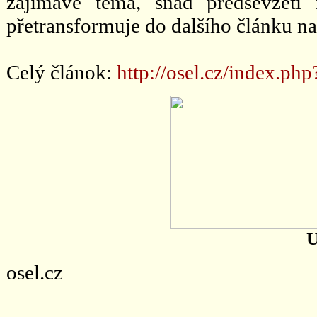
zajímavé téma, snad předsevzetí
přetransformuje do dalšího článku na
Celý článok:
http://osel.cz/index.ph
U
osel.cz