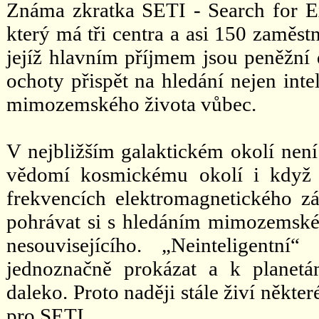
Známa zkratka SETI - Search for Extr
který má tři centra a asi 150 zaměs
jejíž hlavním příjmem jsou peněžní d
ochoty přispět na hledání nejen inte
mimozemského života vůbec.
V nejbližším galaktickém okolí není 
vědomí kosmickému okolí i když 
frekvencích elektromagnetického z
pohrávat si s hledáním mimozemského
nesouvisejícího. „Neinteligentn
jednoznačně prokázat a k planet
daleko. Proto naději stále živí někte
pro SETI.