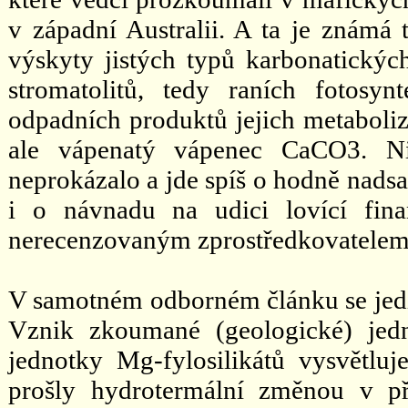
v západní Australii. A ta je známá 
výskyty jistých typů karbonatickýc
stromatolitů, tedy raních fotosynt
odpadních produktů jejich metaboliz
ale vápenatý vápenec CaCO3. N
neprokázalo a jde spíš o hodně nad
i o návnadu na udici lovící fin
nerecenzovaným zprostředkovatelem
V samotném odborném článku se jedin
Vznik zkoumané (geologické) jedno
jednotky Mg-fylosilikátů vysvětluj
prošly hydrotermální změnou v př