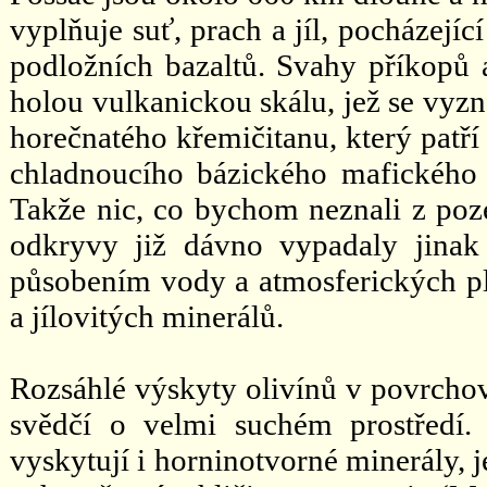
vyplňuje suť, prach a jíl, pocházejí
podložních bazaltů. Svahy příkopů a 
holou vulkanickou skálu, jež se vyz
horečnatého křemičitanu, který patří 
chladnoucího bázického mafickéh
Takže nic, co bychom neznali z po
odkryvy již dávno vypadaly jinak
působením vody a atmosferických p
a jílovitých minerálů.
Rozsáhlé výskyty olivínů v povrcho
svědčí o velmi suchém prostředí. 
vyskytují i horninotvorné minerály, 