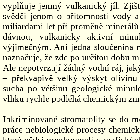
vyplňuje jemný vulkanický jíl. Zjiš
svědčí jenom o přítomnosti vody a 
miliardami let při proměně minerálů 
dávnou, vulkanicky aktivní minu
výjimečným. Ani jedna sloučenina n
naznačuje, že zde po určitou dobu m
Ale nepotvrzují žádný vodní ráj, ja
– překvapivě velký výskyt olivín
sucha po většinu geologické minulos
vlhku rychle podléhá chemickým z
Inkriminované stromatolity se do me
práce nebiologické procesy chemick
které vědci prozkoumali v mafickýc