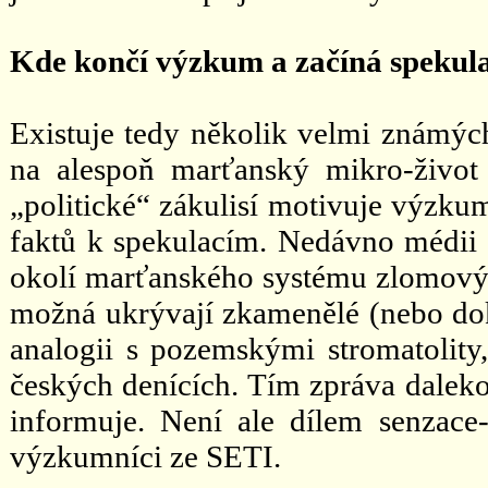
Kde končí výzkum a začíná spekul
Existuje tedy několik velmi známých 
na alespoň marťanský mikro-život
„politické“ zákulisí motivuje výzku
faktů k spekulacím. Nedávno médii p
okolí marťanského systému zlomových
možná ukrývají zkamenělé (nebo do
analogii s pozemskými stromatolity
českých denících. Tím zpráva daleko
informuje. Není ale dílem senzace
výzkumníci ze SETI.