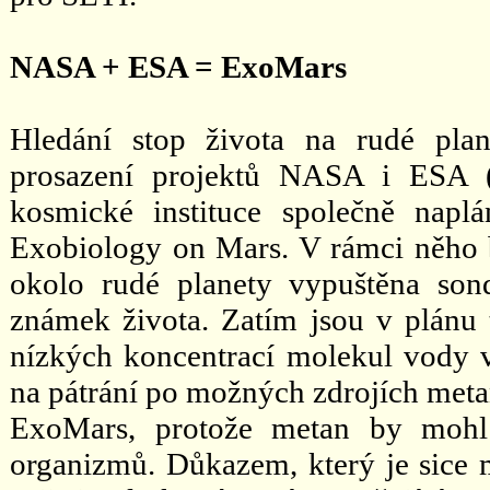
NASA + ESA = ExoMars
Hledání stop života na rudé plan
prosazení projektů NASA i ESA 
kosmické instituce společně napl
Exobiology on Mars. V rámci něho 
okolo rudé planety vypuštěna son
známek života. Zatím jsou v plánu tř
nízkých koncentrací molekul vody v
na pátrání po možných zdrojích met
ExoMars, protože metan by mohl 
organizmů. Důkazem, který je sice