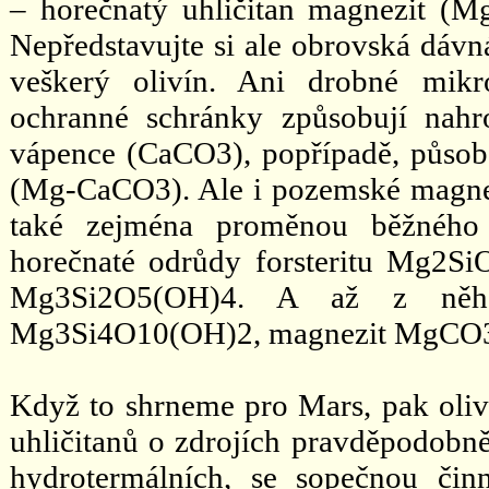
– horečnatý uhličitan magnezit (Mg
Nepředstavujte si ale obrovská dávn
veškerý olivín. Ani drobné mikr
ochranné schránky způsobují nahr
vápence (CaCO3), popřípadě, půso
(Mg-CaCO3). Ale i pozemské magne
také zejména proměnou běžného 
horečnaté odrůdy forsteritu Mg2Si
Mg3Si2O5(OH)4. A až z něho
Mg3Si4O10(OH)2, magnezit MgCO3 
Když to shrneme pro Mars, pak oliv
uhličitanů o zdrojích pravděpodobně
hydrotermálních, se sopečnou čin