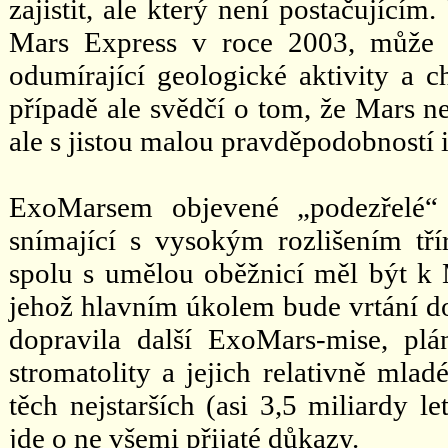
zajistit, ale který není postačujíc
Mars Express v roce 2003, může v
odumírající geologické aktivity a
případě ale svědčí o tom, že Mars n
ale s jistou malou pravděpodobností 
ExoMarsem objevené „podezřelé“
snímající s vysokým rozlišením t
spolu s umělou oběžnicí měl být k 
jehož hlavním úkolem bude vrtání d
dopravila další ExoMars-mise, p
stromatolity a jejich relativně mlad
těch nejstarších (asi 3,5 miliardy l
jde o ne všemi přijaté důkazy.