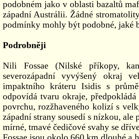
podobném jako v oblasti bazaltů ma
západní Austrálii. Žádné stromatolit
podmínky mohly být podobné, jaké by
Podrobněji
Nili Fossae (Nilské příkopy, kan
severozápadní vyvýšený okraj ve
impaktního kráteru Isidis s prů
odpovídá tvaru okraje, předpokládá 
povrchu, rozžhaveného kolizí s velk
západní strany sousedí s nízkou, ale 
mírné, tmavé čedičové svahy se dříve
Fossae jsou okolo 660 km dlouhé a h