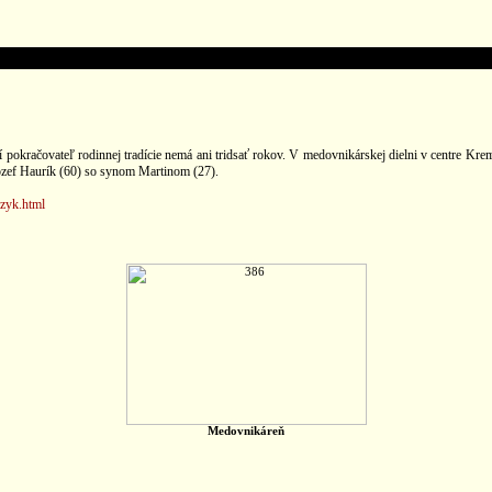
 pokračovateľ rodinnej tradície nemá ani tridsať rokov. V medovnikárskej dielni v centre Kr
ozef Haurík (60) so synom Martinom (27).
azyk.html
Medovnikáreň