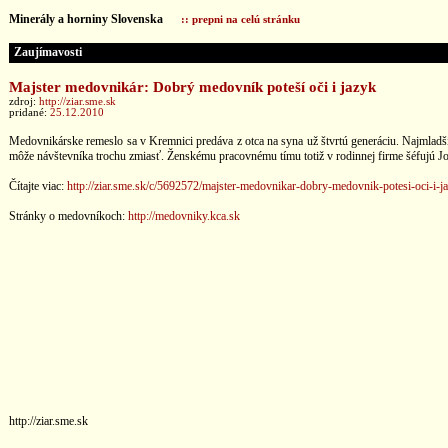
Minerály a horniny Slovenska
:: prepni na celú stránku
Zaujímavosti
Majster medovnikár: Dobrý medovník poteší oči i jazyk
zdroj:
http://ziar.sme.sk
pridané:
25.12.2010
Medovnikárske remeslo sa v Kremnici predáva z otca na syna už štvrtú generáciu. Najmladší
môže návštevníka trochu zmiasť. Ženskému pracovnému tímu totiž v rodinnej firme šéfujú J
Čítajte viac:
http://ziar.sme.sk/c/5692572/majster-medovnikar-dobry-medovnik-potesi-oci-i-j
Stránky o medovníkoch:
http://medovniky.kca.sk
http://ziar.sme.sk