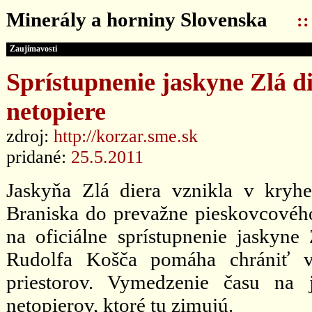
Minerály a horniny Slovenska
:
Zaujímavosti
Sprístupnenie jaskyne Zlá d
netopiere
zdroj:
http://korzar.sme.sk
pridané:
25.5.2011
Jaskyňa Zlá diera vznikla v kryh
Braniska do prevažne pieskovcovéh
na oficiálne sprístupnenie jaskyne
Rudolfa Košča pomáha chrániť v
priestorov. Vymedzenie času na 
netopierov, ktoré tu zimujú.