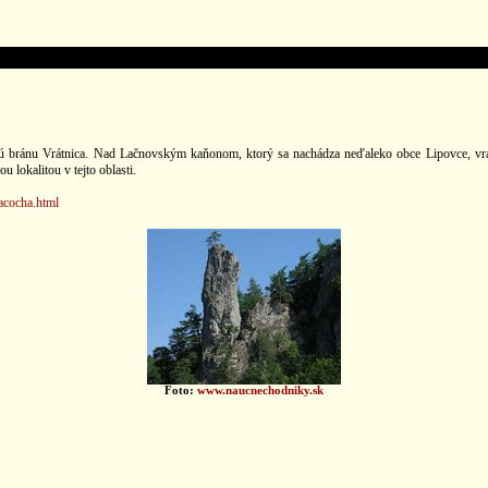
nú bránu Vrátnica. Nad Lačnovským kaňonom, ktorý sa nachádza neďaleko obce Lipovce, vra
 lokalitou v tejto oblasti.
acocha.html
Foto:
www.naucnechodniky.sk