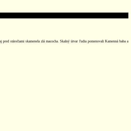
j pred stáročiami skamenela zlá macocha. Skalný útvar ľudia pomenovali Kamenná baba a