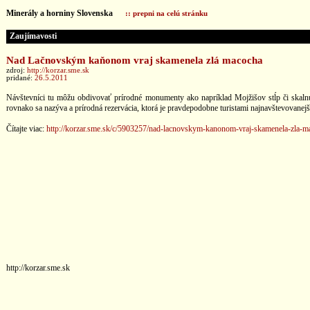
Minerály a horniny Slovenska
:: prepni na celú stránku
Zaujímavosti
Nad Lačnovským kaňonom vraj skamenela zlá macocha
zdroj:
http://korzar.sme.sk
pridané:
26.5.2011
Návštevníci tu môžu obdivovať prírodné monumenty ako napríklad Mojžišov stĺp či skal
rovnako sa nazýva a prírodná rezervácia, ktorá je pravdepodobne turistami najnavštevovanejšou
Čítajte viac:
http://korzar.sme.sk/c/5903257/nad-lacnovskym-kanonom-vraj-skamenela-zla-m
http://korzar.sme.sk