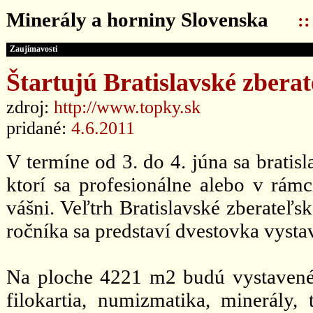
Minerály a horniny Slovenska
:
Zaujímavosti
Štartujú Bratislavské zberat
zdroj:
http://www.topky.sk
pridané:
4.6.2011
V termíne od 3. do 4. júna sa bratis
ktorí sa profesionálne alebo v rám
vášni. Veľtrh Bratislavské zberateľs
ročníka sa predstaví dvestovka vysta
Na ploche 4221 m2 budú vystavené e
filokartia, numizmatika, minerály, 