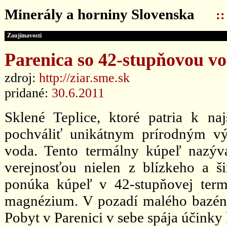
Minerály a horniny Slovenska
:
Zaujímavosti
Parenica so 42-stupňovou v
zdroj:
http://ziar.sme.sk
pridané:
30.6.2011
Sklené Teplice, ktoré patria k n
pochváliť unikátnym prírodným vý
voda. Tento termálny kúpeľ nazýv
verejnosťou nielen z blízkeho a ši
ponúka kúpeľ v 42-stupňovej term
magnézium. V pozadí malého bazéna
Pobyt v Parenici v sebe spája účinky