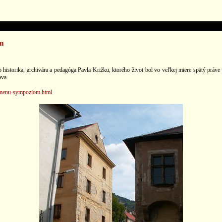
om
historika, archivára a pedagóga Pavla Križku, ktorého život bol vo veľkej miere spätý práve 
ava.
pomenu-sympoziom.html