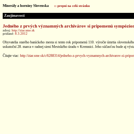
Minerály a horniny Slovenska
:: prepni na celú stránku
Zaujímavosti
Jedného z prvých významných archivárov si pripomenú sympózi
zdroj:
http://ziar.sme.sk
pridané:
8.3.2012
Obyvatelia starého baníckeho mesta si tento rok pripomenú 110. výročie úmrtia slovenského 
uskutoční 28. marca v radnej sieni Mestského úradu v Kremnici. Jeho súčasťou bude aj výst
Čítajte viac:
http://ziar.sme.sk/c/6288314/jedneho-z-prvych-vyznamnych-archivarov-si-pri