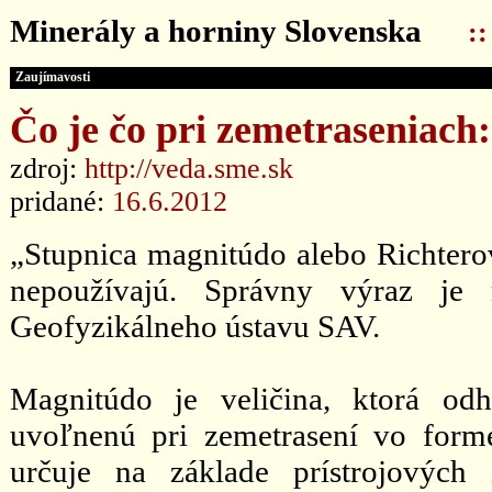
Minerály a horniny Slovenska
:
Zaujímavosti
Čo je čo pri zemetraseniac
zdroj:
http://veda.sme.sk
pridané:
16.6.2012
„Stupnica magnitúdo alebo Richterov
nepoužívajú. Správny výraz je 
Geofyzikálneho ústavu SAV.
Magnitúdo je veličina, ktorá odha
uvoľnenú pri zemetrasení vo form
určuje na základe prístrojových