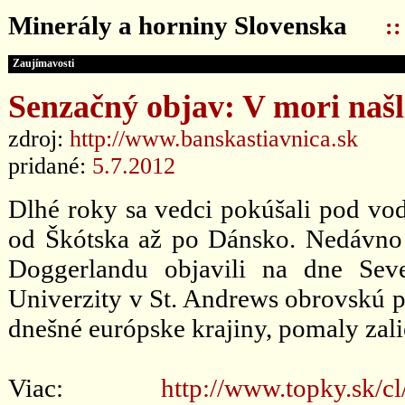
Minerály a horniny Slovenska
:
Zaujímavosti
Senzačný objav: V mori naš
zdroj:
http://www.banskastiavnica.sk
pridané:
5.7.2012
Dlhé roky sa vedci pokúšali pod vodo
od Škótska až po Dánsko. Nedávno 
Doggerlandu objavili na dne Se
Univerzity v St. Andrews obrovskú pl
dnešné európske krajiny, pomaly zali
Viac:
http://www.topky.sk/c