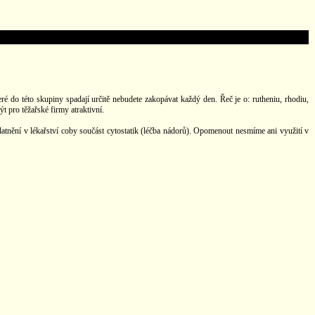
é do této skupiny spadají určitě nebudete zakopávat každý den. Řeč je o: rutheniu, rhodiu,
t pro těžařské firmy atraktivní.
latnění v lékařství coby součást cytostatik (léčba nádorů). Opomenout nesmíme ani využití v