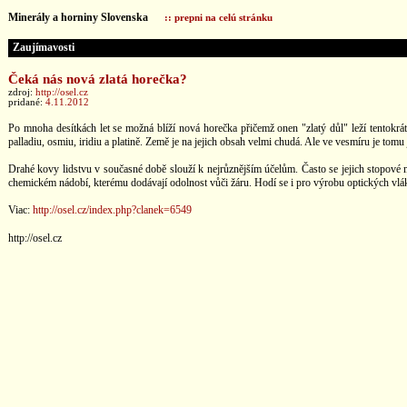
Minerály a horniny Slovenska
:: prepni na celú stránku
Zaujímavosti
Čeká nás nová zlatá horečka?
zdroj:
http://osel.cz
pridané:
4.11.2012
Po mnoha desítkách let se možná blíží nová horečka přičemž onen "zlatý důl" leží tentokrá
palladiu, osmiu, iridiu a platině. Země je na jejich obsah velmi chudá. Ale ve vesmíru je tom
Drahé kovy lidstvu v současné době slouží k nejrůznějším účelům. Často se jejich stopové m
chemickém nádobí, kterému dodávají odolnost vůči žáru. Hodí se i pro výrobu optických vlá
Viac:
http://osel.cz/index.php?clanek=6549
http://osel.cz