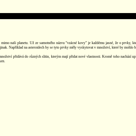
t mimo naši planetu. Už ze samotného názvu “vzácné kovy” je každému jasné, že o prvky, kter
u jinak. Například na asteroidech by se tyto prvky měly vyskytovat v množství, které by mohlo bý
nožství přidává do různých slitin, kterým mají přidat nové vlastnosti. Kromě toho nachází up
ken.