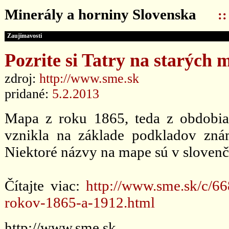
Minerály a horniny Slovenska
:
Zaujímavosti
Pozrite si Tatry na starých
zdroj:
http://www.sme.sk
pridané:
5.2.2013
Mapa z roku 1865, teda z obdobia
vznikla na základe podkladov zná
Niektoré názvy na mape sú v slovenč
Čítajte viac:
http://www.sme.sk/c/66
rokov-1865-a-1912.html
http://www.sme.sk