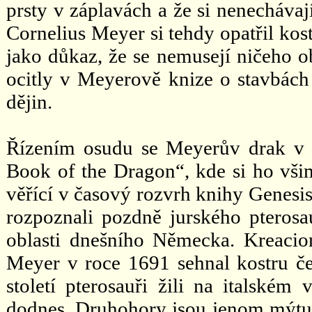
prsty v záplavách a že si nenechávaj
Cornelius Meyer si tehdy opatřil kos
jako důkaz, že se nemusejí ničeho o
ocitly v Meyerově knize o stavbách 
dějin.
Řízením osudu se Meyerův drak v 
Book of the Dragon“, kde si ho vši
věřící v časový rozvrh knihy Genesi
rozpoznali pozdně jurského pterosau
oblasti dnešního Německa. Kreacio
Meyer v roce 1691 sehnal kostru čer
století pterosauři žili na italském
dodnes. Druhohory jsou jenom mýtus.