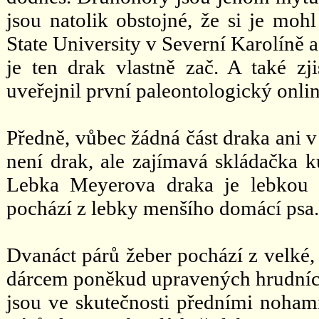
jsou natolik obstojné, že si je mohl
State University v Severní Karolíně 
je ten drak vlastně zač. A také zj
uveřejnil první paleontologický onli
Předně, vůbec žádná část draka ani 
není drak, ale zajímavá skládačka 
Lebka Meyerova draka je lebkou n
pochází z lebky menšího domácí psa.
Dvanáct párů žeber pochází z velké
dárcem poněkud upravených hrudních
jsou ve skutečnosti předními noham