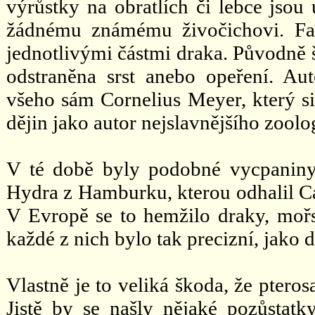
výrůstky na obratlích či lebce jsou
žádnému známému živočichovi. Fal
jednotlivými částmi draka. Původně šl
odstraněna srst anebo opeření. Au
všeho sám Cornelius Meyer, který si s
dějin jako autor nejslavnějšího zoo
V té době byly podobné vycpaniny
Hydra z Hamburku, kterou odhalil Ca
V Evropě se to hemžilo draky, moř
každé z nich bylo tak precizní, jako
Vlastně je to veliká škoda, že ptero
Jistě by se našly nějaké pozůstat