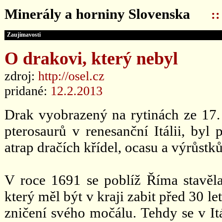
Minerály a horniny Slovenska
:
Zaujímavosti
O drakovi, který nebyl
zdroj:
http://osel.cz
pridané:
12.2.2013
Drak vyobrazený na rytinách ze 17. 
pterosaurů v renesanční Itálii, byl
atrap dračích křídel, ocasu a výrůstků
V roce 1691 se poblíž Říma stavěla 
který měl být v kraji zabit před 30 le
zničení svého močálu. Tehdy se v Itá