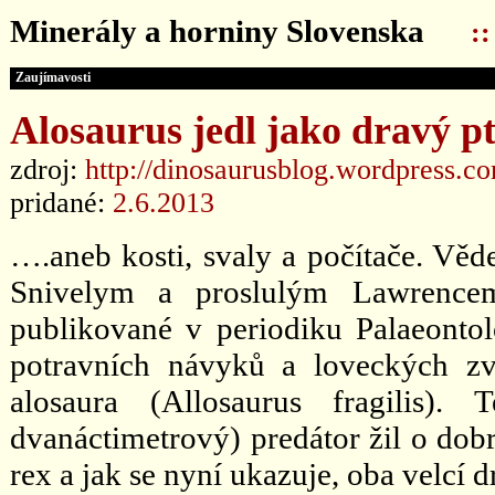
Minerály a horniny Slovenska
:
Zaujímavosti
Alosaurus jedl jako dravý p
zdroj:
http://dinosaurusblog.wordpress.c
pridané:
2.6.2013
….aneb kosti, svaly a počítače. Vě
Snivelym a proslulým Lawrencem
publikované v periodiku Palaeontolo
potravních návyků a loveckých zv
alosaura (Allosaurus fragilis).
dvanáctimetrový) predátor žil o dob
rex a jak se nyní ukazuje, oba velcí dra