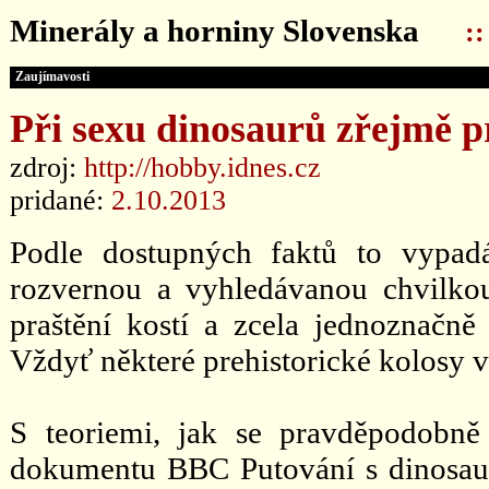
Minerály a horniny Slovenska
:
Zaujímavosti
Při sexu dinosaurů zřejmě pr
zdroj:
http://hobby.idnes.cz
pridané:
2.10.2013
Podle dostupných faktů to vypad
rozvernou a vyhledávanou chvilko
praštění kostí a zcela jednoznačně
Vždyť některé prehistorické kolosy vá
S teoriemi, jak se pravděpodobně p
dokumentu BBC Putování s dinosaur