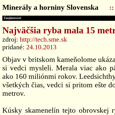
Minerály a horniny Slovenska
:
Zaujímavosti
Najväčšia ryba mala 15 met
zdroj:
http://tech.sme.sk
pridané:
24.10.2013
Objav v britskom kameňolome ukázal,
si vedci mysleli. Merala viac ako 
ako 160 miliónmi rokov. Leedsichth
všetkých čias, vedci si pritom ešte 
metrov.
Kúsky skamenelín tejto obrovskej ry