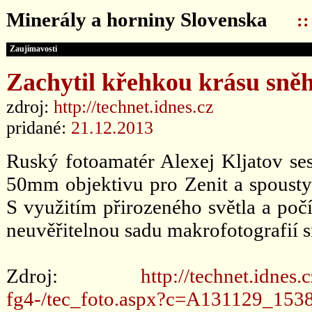
Minerály a horniny Slovenska
:
Zaujímavosti
Zachytil křehkou krásu sně
zdroj:
http://technet.idnes.cz
pridané:
21.12.2013
Ruský fotoamatér Alexej Kljatov s
50mm objektivu pro Zenit a spousty l
S využitím přirozeného světla a poč
neuvěřitelnou sadu makrofotografií 
Zdroj:
http://technet.idnes
fg4-/tec_foto.aspx?c=A131129_153