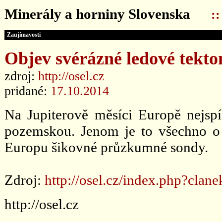
Minerály a horniny Slovenska
:
Zaujímavosti
Objev svérázné ledové tekt
zdroj:
http://osel.cz
pridané:
17.10.2014
Na Jupiterově měsíci Europě nejspí
pozemskou. Jenom je to všechno o
Europu šikovné průzkumné sondy.
Zdroj:
http://osel.cz/index.php?clan
http://osel.cz