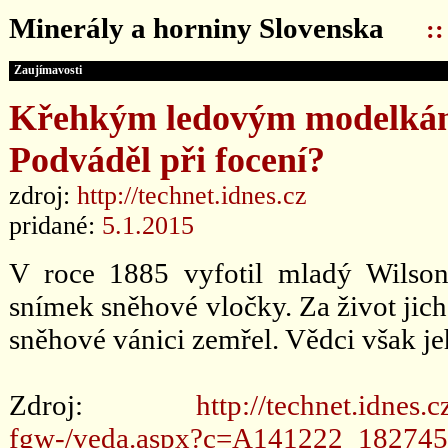
Minerály a horniny Slovenska
:
Zaujímavosti
Křehkým ledovým modelkám z
Podváděl při focení?
zdroj:
http://technet.idnes.cz
pridané:
5.1.2015
V roce 1885 vyfotil mladý Wilson
snímek sněhové vločky. Za život jich 
sněhové vánici zemřel. Vědci však j
Zdroj:
http://technet.idnes.
fgw-/veda.aspx?c=A141222_18274