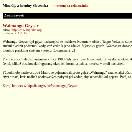
Minerály a horniny Slovenska
:: prepni na celú stránku
Zaujímavosti
Waimangu Geyser
zdroj:
http://cs.wikipedia.org
pridané:
7.3.2015
Waimangu Geyser byl gejzír nacházející se nedaleko Rotorua v oblasti Taupo Volcanic Zone 
změnil hladinu podzemní vody, což vedlo k jeho zániku. Výtrysky gejzíru Waimangu dosaho
dlouhou prasklinu směrem k jezeru Rotomahana.[2]
První erupce byla zaznamenána v roce 1900, kdy začal vyvrhovat vodu do výška až okolo 4
černá, jelikož obsahovala fragmenty okolních hornin a bahna, které se v okolí nacházelo.
Původní obyvatelé ostrovů Maorové pojmenovali proto gejzír „Waimangu“ znamenající „černá v
čtyři turisté, kteří nedbali opakovaných pokynů průvodce, aby se vzdálili od gejzíru. Poté, co se
Zdroj:
http://cs.wikipedia.org/wiki/Waimangu_Geyser