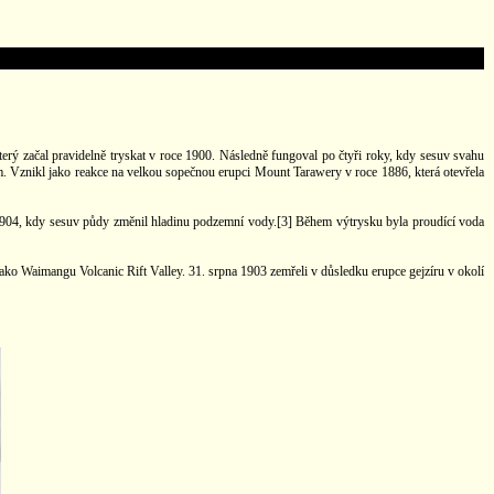
erý začal pravidelně tryskat v roce 1900. Následně fungoval po čtyři roky, kdy sesuv svahu
 Vznikl jako reakce na velkou sopečnou erupci Mount Tarawery v roce 1886, která otevřela
 1904, kdy sesuv půdy změnil hladinu podzemní vody.[3] Během výtrysku byla proudící voda
ako Waimangu Volcanic Rift Valley. 31. srpna 1903 zemřeli v důsledku erupce gejzíru v okolí