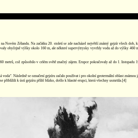
na Novém Zélandu. Na začátku 20. století se zde nacházel největší známý gejzír všech dob, kt
valy obyčejně výšky okolo 160 m, ale některé supervýtrysky vyvrhly vodu až do výšky 460 m.
60 metrů, což způsobilo v celém světě značný zájem. Erupce pokračovaly až do 1. listopadu
oda“. Následně se označení gejzíru začalo používat i pro okolní geotermální oblast známou j
 přiblížili k ústí gejzíru příliš blízko, došlo k hlasité erupci, která všechny usmrtila.[4]