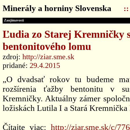
Minerály a horniny Slovenska
:
Zaujímavosti
Ľudia zo Starej Kremničky s
bentonitového lomu
zdroj:
http://ziar.sme.sk
pridané:
29.4.2015
„O dvadsať rokov tu budeme mať
rozšírenia ťažby bentonitu v su
Kremničky. Aktuálny zámer spoločn
ložiskách Lutila I a Stará Kremnička I
Čítajte viac:
http://ziar.sme.sk/c/7