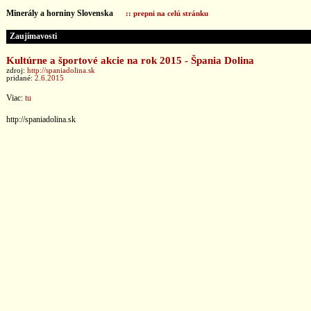
Minerály a horniny Slovenska
:: prepni na celú stránku
Zaujímavosti
Kultúrne a športové akcie na rok 2015 - Špania Dolina
zdroj:
http://spaniadolina.sk
pridané:
2.6.2015
Viac:
tu
http://spaniadolina.sk