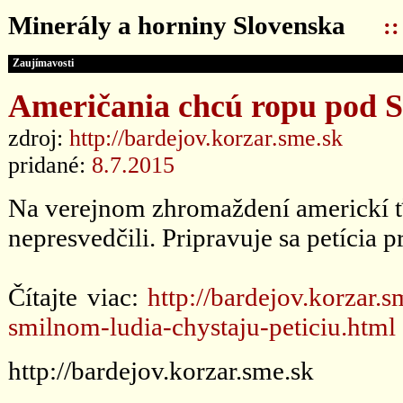
Minerály a horniny Slovenska
:
Zaujímavosti
Američania chcú ropu pod S
zdroj:
http://bardejov.korzar.sme.sk
pridané:
8.7.2015
Na verejnom zhromaždení americkí ť
nepresvedčili. Pripravuje sa petícia p
Čítajte viac:
http://bardejov.korzar
smilnom-ludia-chystaju-peticiu.html
http://bardejov.korzar.sme.sk