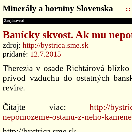
Minerály a horniny Slovenska
:
Zaujímavosti
Banícky skvost. Ak mu nep
zdroj:
http://bystrica.sme.sk
pridané:
12.7.2015
Therezia v osade Richtárová blízko 
prívod vzduchu do ostatných bans
revíre.
Čítajte viac:
http://byst
nepomozeme-ostanu-z-neho-kamene
http://bystrica.sme.sk