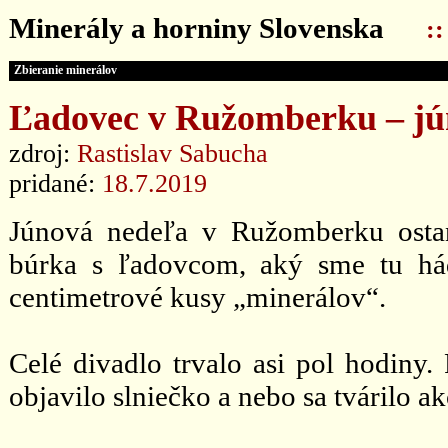
Minerály a horniny Slovenska
:
Zbieranie minerálov
Ľadovec v Ružomberku – jú
zdroj:
Rastislav Sabucha
pridané:
18.7.2019
Júnová nedeľa v Ružomberku osta
búrka s ľadovcom, aký sme tu há
centimetrové kusy „minerálov“.
Celé divadlo trvalo asi pol hodiny
objavilo slniečko a nebo sa tvárilo ak