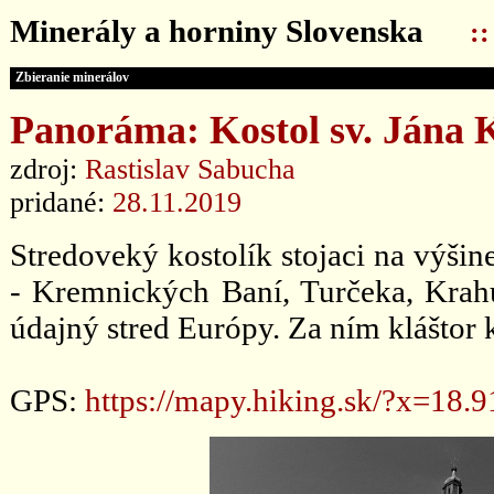
Minerály a horniny Slovenska
:
Zbieranie minerálov
Panoráma: Kostol sv. Jána 
zdroj:
Rastislav Sabucha
pridané:
28.11.2019
Stredoveký kostolík stojaci na výšin
- Kremnických Baní, Turčeka, Krahu
údajný stred Európy. Za ním kláštor 
GPS:
https://mapy.hiking.sk/?x=18