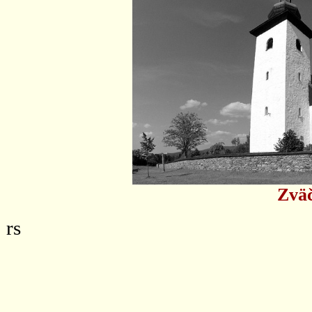
Zväč
rs