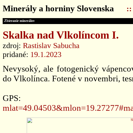
Minerály a horniny Slovenska
:
Zbieranie minerálov
Skalka nad Vlkolíncom I.
zdroj:
Rastislav Sabucha
pridané:
19.1.2023
Nevysoký, ale fotogenický vápencov
do Vlkolínca. Fotené v novembri, te
GPS
mlat=49.04503&mlon=19.27277#ma