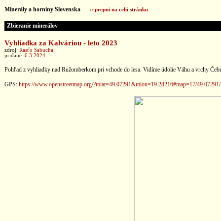
Minerály a horniny Slovenska
:: prepni na celú stránku
Zbieranie minerálov
Vyhliadka za Kalváriou - leto 2023
zdroj:
Rasťo Sabucha
pridané:
6.3.2024
Pohľad z vyhliadky nad Ružomberkom pri vchode do lesa. Vidíme údolie Váhu a vrchy Čebrať,
GPS:
https://www.openstreetmap.org/?mlat=49.07291&mlon=19.28216#map=17/49.07291