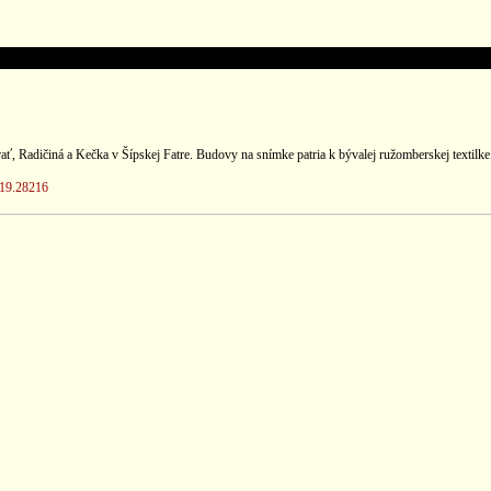
 Radičiná a Kečka v Šípskej Fatre. Budovy na snímke patria k bývalej ružomberskej textilke. 
/19.28216