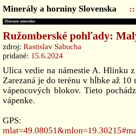
Minerály a horniny Slovenska
:
Zbieranie minerálov
Ružomberské pohľady: Mal
zdroj:
Rastislav Sabucha
pridané:
15.6.2024
Ulica vedie na námestie A. Hlinku z
Zarezaná je do terénu v hĺbke až 10
vápencových blokov. Tieto pochádza
vápenke.
GPS
mlat=49.08051&mlon=19.30215#ma