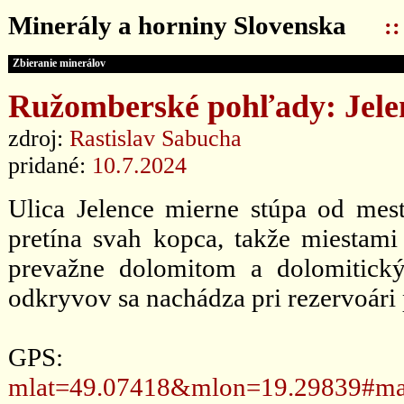
Minerály a horniny Slovenska
:
Zbieranie minerálov
Ružomberské pohľady: Jelen
zdroj:
Rastislav Sabucha
pridané:
10.7.2024
Ulica Jelence mierne stúpa od mes
pretína svah kopca, takže miestami
prevažne dolomitom a dolomitick
odkryvov sa nachádza pri rezervoári
GPS
mlat=49.07418&mlon=19.29839#ma