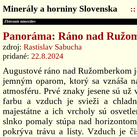
Minerály a horniny Slovenska
:
Zbieranie minerálov
Panoráma: Ráno nad Ružom
zdroj:
Rastislav Sabucha
pridané:
22.8.2024
Augustové ráno nad Ružomberkom je 
jemným oparom, ktorý sa vznáša 
atmosféru. Prvé znaky jesene sú už v
farbu a vzduch je svieži a chladn
majestátne a ich vrcholy sú osvetl
slnko pomaly stúpa nad horizontom, 
pokrýva trávu a listy. Vzduch je č