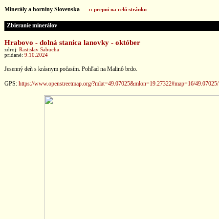
Minerály a horniny Slovenska
:: prepni na celú stránku
Zbieranie minerálov
Hrabovo - dolná stanica lanovky - október
zdroj:
Rastislav Sabucha
pridané:
9.10.2024
Jesenný deň s krásnym počasím. Pohľad na Malinô brdo.
GPS:
https://www.openstreetmap.org/?mlat=49.07025&mlon=19.27322#map=16/49.07025