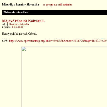
Minerály a horniny Slovenska
:: prepni na celú stránku
Zbieranie minerálov
Májové ráno na Kalvárii I.
zdroj:
Rastislav Sabucha
pridané:
14.5.2026
Ranný pohľad na vrch Čebrať.
GPS:
https://www.openstreetmap.org/?mlat=49.07536&mlon=19.28779#map=16/49.07536