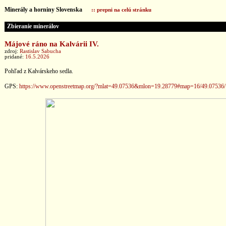
Minerály a horniny Slovenska
:: prepni na celú stránku
Zbieranie minerálov
Májové ráno na Kalvárii IV.
zdroj:
Rastislav Sabucha
pridané:
16.5.2026
Pohľad z Kalvárskeho sedla.
GPS:
https://www.openstreetmap.org/?mlat=49.07536&mlon=19.28779#map=16/49.07536