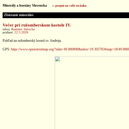
Minerály a horniny Slovenska
:: prepni na celú stránku
Zbieranie minerálov
Večer pri ružomberskom kostole IV.
zdroj:
Rastislav Sabucha
pridané:
22.5.2026
Pohľad na ružomberský kostol sv. Andreja.
GPS:
https://www.openstreetmap.org/?mlat=49.080890&mlon=19.303783#map=18/49.080