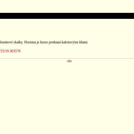
lomitové skalky. Hornina je husto pretkaná kalcitovými žilami.
725/19.303579