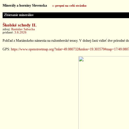
Minerály a horniny Slovenska
:: prepni na celú stránku
Zbieranie minerálov
Školské schody II.
zdroj:
Rastislav Sabucha
pridané:
3.6.2026
Pohľad z Mariánskeho námestia na ružomberské terasy. V dolnej časti vidieť dve prírodné do
GPS:
https://www.openstreetmap.org/?mlat=49.080732&mlon=19.303579#map=17/49.080