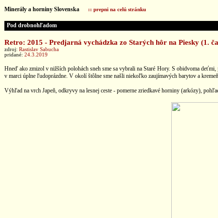
Minerály a horniny Slovenska
:: prepni na celú stránku
Pod drobnohľadom
Retro: 2015 - Predjarná vychádzka zo Starých hôr na Piesky (1. ča
zdroj:
Rastislav Sabucha
pridané:
24.3.2019
Hneď ako zmizol v nižších polohách sneh sme sa vybrali na Staré Hory. S obidvoma deťmi, po
v marci úplne ľudoprázdne. V okolí štôlne sme našli niekoľko zaujímavých barytov a kreme
Výhľad na vrch Japeň, odkryvy na lesnej ceste - pomerne zriedkavé horniny (arkózy), pohľa