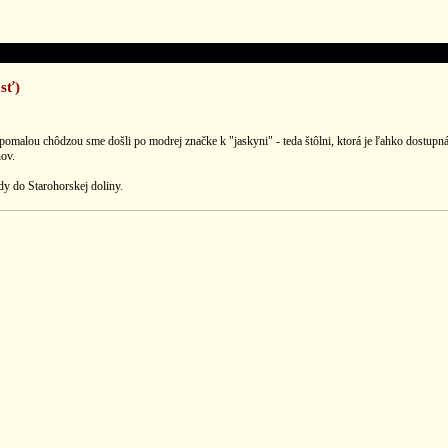
sť)
malou chôdzou sme došli po modrej značke k "jaskyni" - teda štôlni, ktorá je ľahko dostupná 
ňov.
dy do Starohorskej doliny.