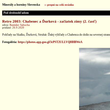
Minerály a horniny Slovenska
:: prepni na celú stránku
Pod drobnohľadom
Retro 2003: Chabenec a Ďurková - začiatok zimy (2. časť)
zdroj:
Rastislav Sabucha
pridané:
26.9.2020
Pohľady na Skalku, Ďurkovú, Struhár. Ďalej výhľady z Chabenca do dolín na severnej strane
Fotogaléria:
https://photos.app.goo.gl/3cPST2ULLVQHHBWeA