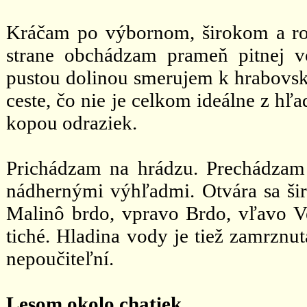
Kráčam po výbornom, širokom a ro
strane obchádzam prameň pitnej 
pustou dolinou smerujem k hrabovsk
ceste, čo nie je celkom ideálne z h
kopou odraziek.
Prichádzam na hrádzu. Prechádzam
nádhernými výhľadmi. Otvára sa šir
Malinô brdo, vpravo Brdo, vľavo V
tiché. Hladina vody je tiež zamrznut
nepoučiteľní.
Lesom okolo chatiek