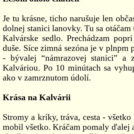
Je tu krásne, ticho narušuje len obč
dolnej stanici lanovky. Tu sa otáčam
Kalvárske sedlo. Prechádzam popri 
duše. Síce zimná sezóna je v plnpm p
- bývalej “námrazovej stanici” a
Kalváriou. Po 10 minútach sa vyhupn
ako v zamrznutom údolí.
Krása na Kalvárii
Stromy a kríky, tráva, cesta - všetk
mobil všetko. Kráčam pomaly ďalej a