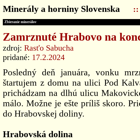
Minerály a horniny Slovenska
:
Zbieranie minerálov
Zamrznuté Hrabovo na konci
zdroj:
Rasťo Sabucha
pridané:
17.2.2024
Posledný deň januára, vonku mrzn
štartujem z domu na ulici Pod Kal
prichádzam na dlhú ulicu Makovickéh
málo. Možne je ešte príliš skoro. 
do Hrabovskej doliny.
Hrabovská dolina