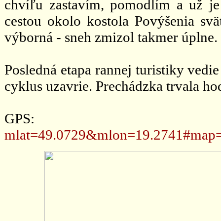
chvíľu zastavím, pomodlím a už j
cestou okolo kostola Povýšenia svät
výborná - sneh zmizol takmer úplne.
Posledná etapa rannej turistiky vedi
cyklus uzavrie. Prechádzka trvala ho
GPS
mlat=49.0729&mlon=19.2741#map=